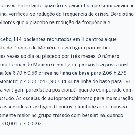
crises. Entretanto, quando os pacientes que começaram no
a, verificou-se redução da frequência de crises. Betaistina
lhores que o placebo na redução da frequência e
cebo, 144 pacientes recrutados em 11 centros e que
te de Doença de Ménière ou vertigem paroxística
uas vezes ao dia ou placebo por três meses. O número
com Doença de Ménière e vertigem paroxística posicional
a (de 6,70 ± 9,56 crises na linha de base para 2,06 ± 2,78
nière; p < 0,05; de 6,90 ± 14,41 na linha de base para 1,91 ±
ara vertigem paroxística posicional), quando comparado com
 estudo. As escalas de autopreenchimento para mensuração
 associados à vertigem (tinnitus, plenitude aural, náusea,
amente maior no grupo tratado com betaistina, quando
0,001 - p < 0,02)2.