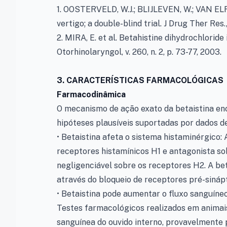
1. OOSTERVELD, W.J.; BLIJLEVEN, W.; VAN EL
vertigo; a double-blind trial. J Drug Ther Res., 
2. MIRA, E. et al. Betahistine dihydrochloride
Otorhinolaryngol, v. 260, n. 2, p. 73-77, 2003.
3. CARACTERÍSTICAS FARMACOLÓGICAS
Farmacodinâmica
O mecanismo de ação exato da betaistina enc
hipóteses plausíveis suportadas por dados d
• Betaistina afeta o sistema histaminérgico:
receptores histamínicos H1 e antagonista so
negligenciável sobre os receptores H2. A be
através do bloqueio de receptores pré-sináp
• Betaistina pode aumentar o fluxo sanguíne
Testes farmacológicos realizados em animai
sanguínea do ouvido interno, provavelmente 