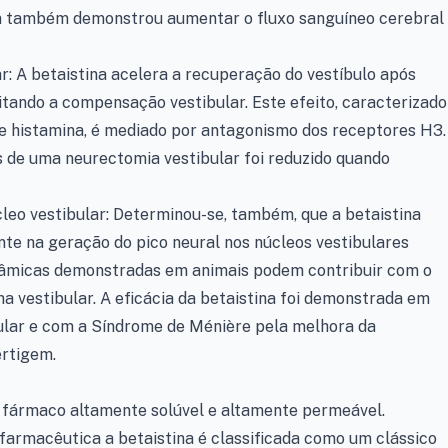
ina também demonstrou aumentar o fluxo sanguíneo cerebral
ar: A betaistina acelera a recuperação do vestíbulo após
tando a compensação vestibular. Este efeito, caracterizado
de histamina, é mediado por antagonismo dos receptores H3.
de uma neurectomia vestibular foi reduzido quando
úcleo vestibular: Determinou-se, também, que a betaistina
nte na geração do pico neural nos núcleos vestibulares
nâmicas demonstradas em animais podem contribuir com o
ma vestibular. A eficácia da betaistina foi demonstrada em
lar e com a Síndrome de Ménière pela melhora da
ertigem.
 fármaco altamente solúvel e altamente permeável.
farmacêutica a betaistina é classificada como um clássico