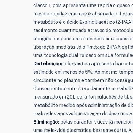
classe 1, pois apresenta uma rápida e quase
mesma rapidez com que é absorvida, a betais
metabólito é o ácido 2-piridil acético (2-PA
facilmente quantificado através de metodol
atingida em pouco mais de meia hora após a
liberação imediata. Já o Tmáx do 2-PAA obtid
uma tecnologia dual release em sua formulaç
Distribuição:
a betaistina apresenta baixa ta
estimado em menos de 5%. Ao mesmo tempo é
circulante no plasma e também não consegue 
Consequentemente é rapidamente metabolizad
mensurado em 20L para formulações de liber
metabólito medido após administração de dic
realizados após administração de dose única.
Eliminação:
pelas características já mencion
uma meia-vida plasmática bastante curta. A li