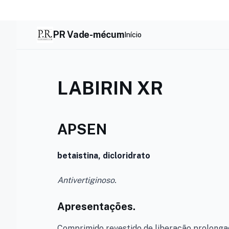
Skip
to
content
PR Vade-mécum
Início
LABIRIN XR
APSEN
betaistina, dicloridrato
Antivertiginoso.
Apresentações.
Comprimido revestido de liberação prolonga