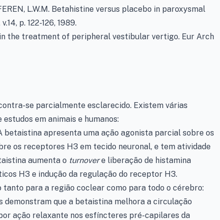
FEREN, L.W.M. Betahistine versus placebo in paroxysmal
v.14, p. 122-126, 1989.
 in the treatment of peripheral vestibular vertigo. Eur Arch
ontra-se parcialmente esclarecido. Existem várias
e estudos em animais e humanos:
 A betaistina apresenta uma ação agonista parcial sobre os
bre os receptores H3 em tecido neuronal, e tem atividade
taistina aumenta o
turnover
e liberação de histamina
ticos H3 e indução da regulação do receptor H3.
o tanto para a região coclear como para todo o cérebro:
s demonstram que a betaistina melhora a circulação
por ação relaxante nos esfíncteres pré-capilares da