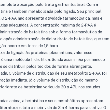
 completa absorção pelo trato gastrointestinal. Com a
tina é também metabolizada pelo fígado. Seu principal
A). O 2-PAA não apresenta atividade farmacológica, mas é
ogias adequadas. A concentração máxima do 2-PAA é
dministração de betaistina sob a forma farmacêutica de
o após administração de dicloridrato de betaistina, que tem
ão, ocorre em torno de 1,5 hora.
xa de ligação às proteínas plasmáticas, valor esse
 uma molécula hidrofílica. Sendo assim, não permanece
se distribuir pelos tecidos de forma abrangente.
a. O volume de distribuição de seu metabólito 2-PAA foi
ação imediata. Já o volume de distribuição do mesmo
loridrato de betaistina variou de 30 a 47L nos estudos
adas acima, a betaistina e seus metabólitos apresentam
teratura relata a meia-vida de 3 a 4 horas para o ativo. O