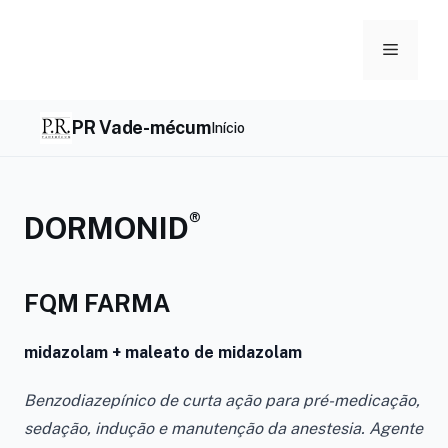
Skip
to
Menu
content
PR Vade-mécum
Início
®
DORMONID
FQM FARMA
midazolam + maleato de midazolam
Benzodiazepínico de curta ação para pré-medicação,
sedação, indução e manutenção da anestesia. Agente