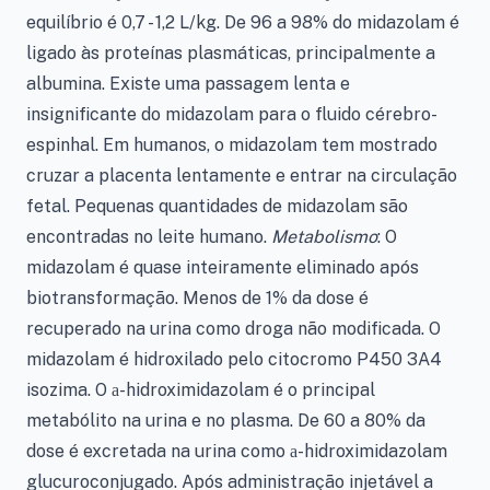
equilíbrio é 0,7 - 1,2 L/kg. De 96 a 98% do midazolam é
ligado às proteínas plasmáticas, principalmente a
albumina. Existe uma passagem lenta e
insignificante do midazolam para o fluido cérebro-
espinhal. Em humanos, o midazolam tem mostrado
cruzar a placenta lentamente e entrar na circulação
fetal. Pequenas quantidades de midazolam são
encontradas no leite humano.
Metabolismo
: O
midazolam é quase inteiramente eliminado após
biotransformação. Menos de 1% da dose é
recuperado na urina como droga não modificada. O
midazolam é hidroxilado pelo citocromo P450 3A4
isozima. O
-hidroximidazolam é o principal
a
metabólito na urina e no plasma. De 60 a 80% da
dose é excretada na urina como
-hidroximidazolam
a
glucuroconjugado. Após administração injetável a