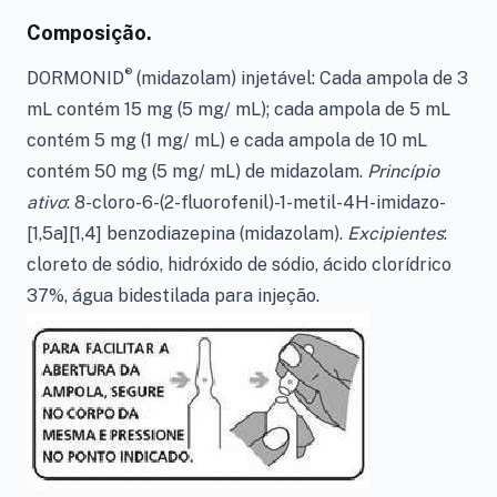
Composição.
®
DORMONID
(midazolam) injetável:
Cada ampola de 3
mL contém 15 mg (5 mg/ mL); cada ampola de 5 mL
contém 5 mg (1 mg/ mL) e cada ampola de 10 mL
contém 50 mg (5 mg/ mL) de midazolam.
Princípio
ativo
: 8-cloro-6-(2-fluorofenil)-1-metil-4H-imidazo-
[1,5a][1,4] benzodiazepina (midazolam).
Excipientes
:
cloreto de sódio, hidróxido de sódio, ácido clorídrico
37%, água bidestilada para injeção.