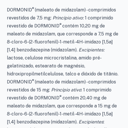
®
DORMONID
(maleato de midazolam) - comprimidos
revestidos de 7,5 mg:
Princípio ativo:
1 comprimido
®
revestido de DORMONID
contém 10,20 mg de
maleato de midazolam, que corresponde a 7,5 mg de
8-cloro-6-(2-fluorofenil)-1-metil-4H-imidazo [1,5a]
[1,4] benzodiazepina (midazolam).
Excipientes:
lactose, celulose microcristalina, amido pré-
gelatinizado, estearato de magnésio,
hidroxipropilmetilcelulose, talco e dióxido de titânio.
®
DORMONID
(maleato de midazolam) - comprimidos
revestidos de 15 mg:
Princípio ativo
: 1 comprimido
®
revestido de DORMONID
contém 20,40 mg de
maleato de midazolam, que corresponde a 15 mg de
8-cloro-6-(2-fluorofenil)-1-metil-4H-imidazo [1,5a]
[1,4] benzodiazepina (midazolam).
Excipientes
: