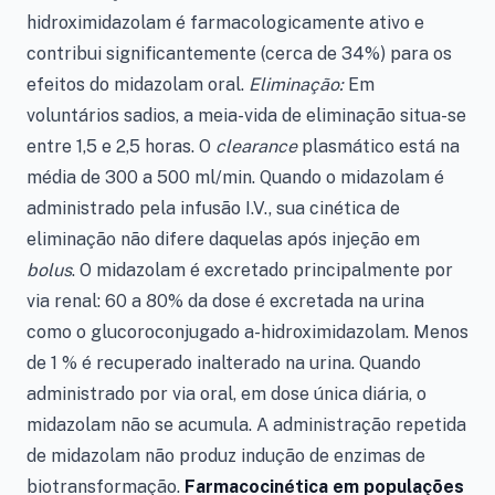
hidroximidazolam é farmacologicamente ativo e
contribui significantemente (cerca de 34%) para os
efeitos do midazolam oral.
Eliminação:
Em
voluntários sadios, a meia-vida de eliminação situa-se
entre 1,5 e 2,5 horas. O
clearance
plasmático está na
média de 300 a 500 ml/min. Quando o midazolam é
administrado pela infusão I.V., sua cinética de
eliminação não difere daquelas após injeção em
bolus
. O midazolam é excretado principalmente por
via renal: 60 a 80% da dose é excretada na urina
como o glucoroconjugado
a
-hidroximidazolam. Menos
de 1 % é recuperado inalterado na urina. Quando
administrado por via oral, em dose única diária, o
midazolam não se acumula. A administração repetida
de midazolam não produz indução de enzimas de
biotransformação.
Farmacocinética em populações