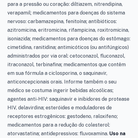
para a pressão ou coração: diltiazem, nitrendipina,
verapamil; medicamentos para doenças do sistema
nervoso: carbamazepina, fenitoína; antibióticos:
azitromicina, eritromicina, rifampicina, roxitromicina,
isoniazida; medicamentos para doenças do estômago:
cimetidina, ranitidina; antimicóticos (ou antifúngicos)
administrados por via oral: cetoconazol, fluconazol,
itraconazol, terbinafina; medicamentos que contêm
em sua fórmula a ciclosporina, o saquinavir,
anticoncepcionais orais. Informe também o seu
médico se costuma ingerir bebidas alcoólicas;
agentes anti-HIV: saquinavir e inibidores de protease
HIV, delavirdina; esteróides e moduladores de
receptores estrogênicos: gestodeno, raloxifeno;
medicamentos para a redução do colesterol:
atorvastatina; antidepressivos: fluvoxamina.
Uso na