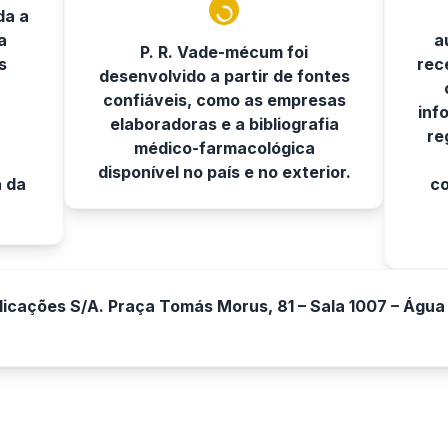
da a
a
a
P. R. Vade-mécum foi
s
rec
desenvolvido a partir de fontes
confiáveis, como as empresas
inf
elaboradoras e a bibliografia
re
médico-farmacológica
disponível no país e no exterior.
a da
co
icações S/A. Praça Tomás Morus, 81 – Sala 1007 – Água