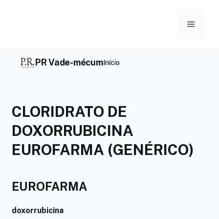
Skip
to
Menu
content
PR Vade-mécum
Início
CLORIDRATO DE
DOXORRUBICINA
EUROFARMA (GENÉRICO)
EUROFARMA
doxorrubicina