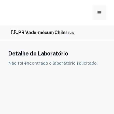
Skip
to
Menu
content
PR Vade-mécum Chile
Início
Detalhe do Laboratório
Não foi encontrado o laboratório solicitado.