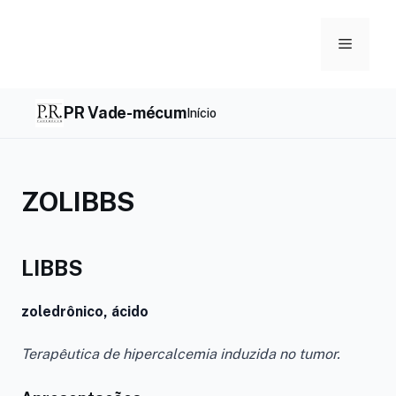
Skip
to
Menu
content
PR Vade-mécum
Início
ZOLIBBS
LIBBS
zoledrônico, ácido
Terapêutica de hipercalcemia induzida no tumor.