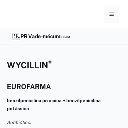
Skip
to
Menu
content
PR Vade-mécum
Início
®
WYCILLIN
EUROFARMA
benzilpenicilina procaína + benzilpenicilina
potássica
Antibiótico.