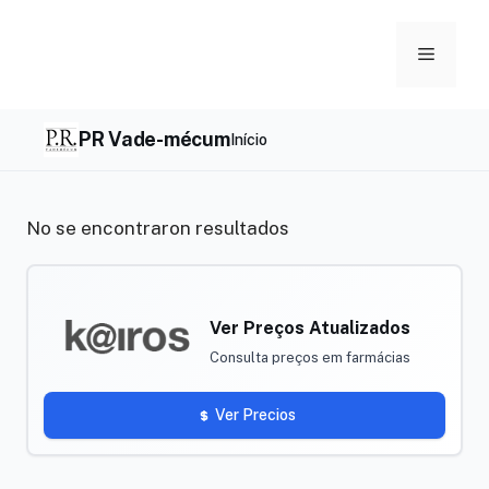
Skip
to
Menu
content
PR Vade-mécum
Início
No se encontraron resultados
Ver Preços Atualizados
Consulta preços em farmácias
Ver Precios