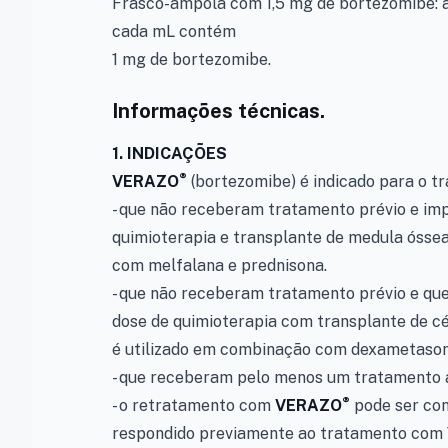
Frasco-ampola com 1,5 mg de bortezomibe: ap
cada mL contém
1 mg de bortezomibe.
Informações técnicas.
1. INDICAÇÕES
®
VERAZO
(bortezomibe) é indicado para o 
- que não receberam tratamento prévio e im
quimioterapia e transplante de medula ósse
com melfalana e prednisona.
- que não receberam tratamento prévio e qu
dose de quimioterapia com transplante de c
é utilizado em combinação com dexametason
- que receberam pelo menos um tratamento a
®
- o retratamento com
VERAZO
pode ser con
respondido previamente ao tratamento com