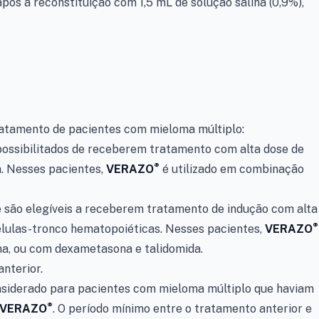
ós a reconstituição com 1,5 mL de solução salina (0,9%),
tratamento de pacientes com mieloma múltiplo:
possibilitados de receberem tratamento com alta dose de
®
a. Nesses pacientes,
VERAZO
é utilizado em combinação
e são elegíveis a receberem tratamento de indução com alta
®
élulas-tronco hematopoiéticas. Nesses pacientes,
VERAZO
a, ou com dexametasona e talidomida.
nterior.
siderado para pacientes com mieloma múltiplo que haviam
®
VERAZO
. O período mínimo entre o tratamento anterior e