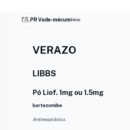
Skip
to
content
PR Vade-mécum
Início
VERAZO
LIBBS
Pó Liof. 1mg ou 1.5mg
bortezomibe
Antineoplásico.