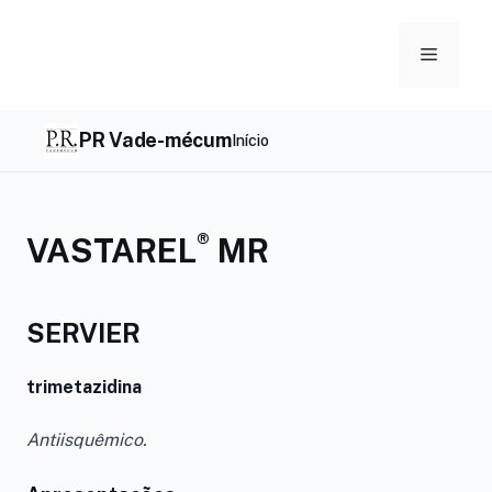
Skip
to
Menu
content
PR Vade-mécum
Início
®
VASTAREL
MR
SERVIER
trimetazidina
Antiisquêmico.