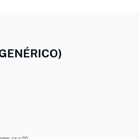
GENÉRICO)
mp. cx c/10.