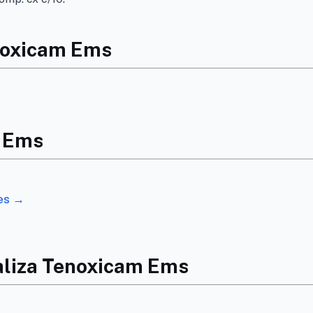
enoxicam Ems
m Ems
res →
aliza Tenoxicam Ems