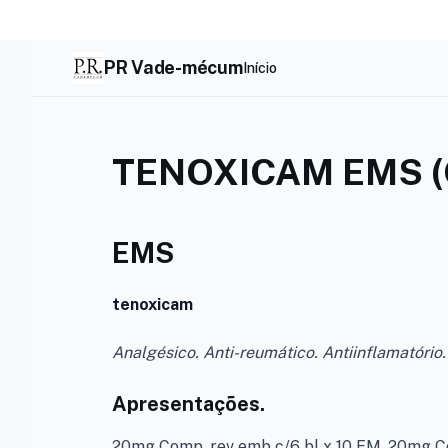
Skip
to
content
PR Vade-mécum
Início
TENOXICAM EMS (
EMS
tenoxicam
Analgésico. Anti-reumático. Antiinflamatório.
Apresentações.
20mg Comp. rev emb c/6 bl x 10 EM. 20mg Co