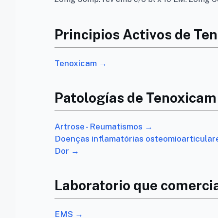
Principios Activos de T
Tenoxicam →
Patologías de Tenoxica
Artrose - Reumatismos →
Doenças inflamatórias osteomioarticula
Dor →
Laboratorio que comerci
EMS →