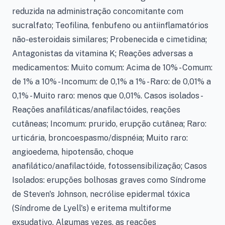
reduzida na administração concomitante com
sucralfato; Teofilina, fenbufeno ou antiinflamatórios
não-esteroidais similares; Probenecida e cimetidina;
Antagonistas da vitamina K; Reações adversas a
medicamentos: Muito comum: Acima de 10% - Comum:
de 1% a 10% - Incomum: de 0,1% a 1% - Raro: de 0,01% a
0,1% - Muito raro: menos que 0,01%. Casos isolados -
Reações anafiláticas/anafilactóides, reações
cutâneas; Incomum: prurido, erupção cutânea; Raro:
urticária, broncoespasmo/dispnéia; Muito raro:
angioedema, hipotensão, choque
anafilático/anafilactóide, fotossensibilização; Casos
Isolados: erupções bolhosas graves como Síndrome
de Steven's Johnson, necrólise epidermal tóxica
(Síndrome de Lyell's) e eritema multiforme
exsudativo. Algumas vezes, as reações