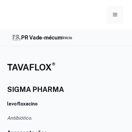
Skip
to
Menu
content
PR Vade-mécum
Início
®
TAVAFLOX
SIGMA PHARMA
levofloxacino
Antibiótico.