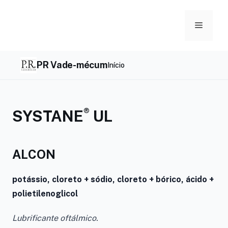
Skip
to
Menu
content
PR Vade-mécum
Início
®
SYSTANE
UL
ALCON
potássio, cloreto + sódio, cloreto + bórico, ácido +
polietilenoglicol
Lubrificante oftálmico.