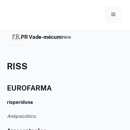
Skip
to
Menu
content
PR Vade-mécum
Início
RISS
EUROFARMA
risperidona
Antipsicótico.