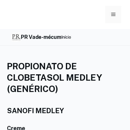
Skip
to
Menu
content
PR Vade-mécum
Início
PROPIONATO DE
CLOBETASOL MEDLEY
(GENÉRICO)
SANOFI MEDLEY
Creme