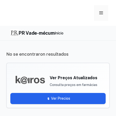
Skip
to
Menu
content
PR Vade-mécum
Início
No se encontraron resultados
Ver Preços Atualizados
Consulta preços em farmácias
Ver Precios