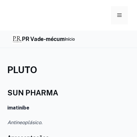
Skip
to
Menu
content
PR Vade-mécum
Início
PLUTO
SUN PHARMA
imatinibe
Antineoplásico.