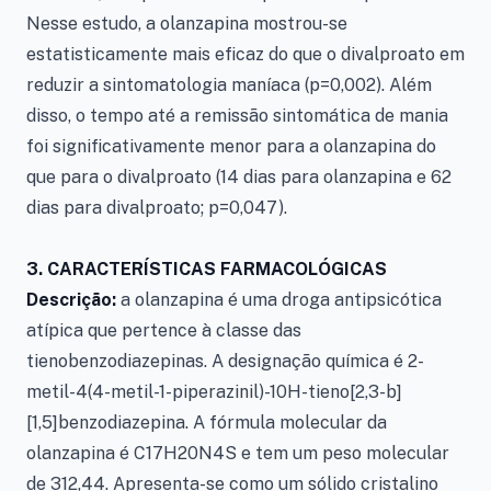
Nesse estudo, a olanzapina mostrou-se
estatisticamente mais eficaz do que o divalproato em
reduzir a sintomatologia maníaca (p=0,002). Além
disso, o tempo até a remissão sintomática de mania
foi significativamente menor para a olanzapina do
que para o divalproato (14 dias para olanzapina e 62
dias para divalproato; p=0,047).
3. CARACTERÍSTICAS FARMACOLÓGICAS
Descrição:
a olanzapina é uma droga antipsicótica
atípica que pertence à classe das
tienobenzodiazepinas. A designação química é 2-
metil-4(4-metil-1-piperazinil)-10H-tieno[2,3-b]
[1,5]benzodiazepina. A fórmula molecular da
olanzapina é C17H20N4S e tem um peso molecular
de 312,44. Apresenta-se como um sólido cristalino