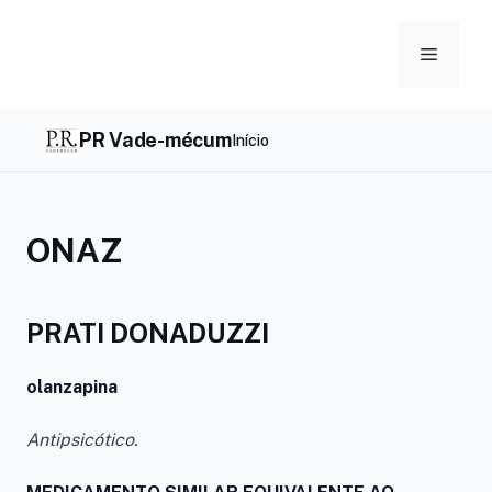
Skip
to
Menu
content
PR Vade-mécum
Início
ONAZ
PRATI DONADUZZI
olanzapina
Antipsicótico.