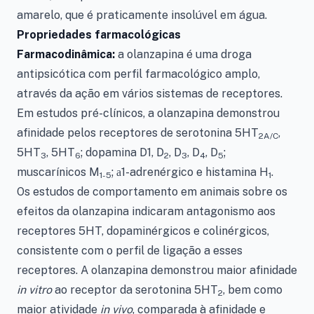
amarelo, que é praticamente insolúvel em água.
Propriedades farmacológicas
Farmacodinâmica:
a olanzapina é uma droga
antipsicótica com perfil farmacológico amplo,
através da ação em vários sistemas de receptores.
Em estudos pré-clínicos, a olanzapina demonstrou
afinidade pelos receptores de serotonina 5HT
,
2A/C
5HT
, 5HT
; dopamina D1, D
, D
, D
, D
;
3
6
2
3
4
5
muscarínicos M
;
1-adrenérgico e histamina H
.
a
1-5
1
Os estudos de comportamento em animais sobre os
efeitos da olanzapina indicaram antagonismo aos
receptores 5HT, dopaminérgicos e colinérgicos,
consistente com o perfil de ligação a esses
receptores. A olanzapina demonstrou maior afinidade
in vitro
ao receptor da serotonina 5HT
, bem como
2
maior atividade
in vivo
, comparada à afinidade e