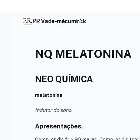
Skip
to
content
PR Vade-mécum
Início
NQ MELATONINA
NEO QUÍMICA
melatonina
Indutor do sono.
Apresentações.
Comp. or dis fr x 90 marac. Comp. or dis fr x