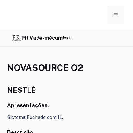
Skip
to
Menu
content
PR Vade-mécum
Início
NOVASOURCE O2
NESTLÉ
Apresentações.
Sistema Fechado com 1L.
Descrição.