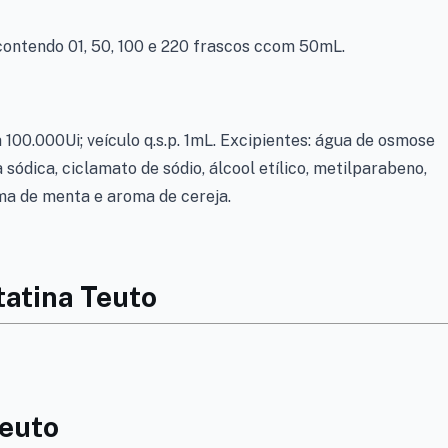
ontendo 01, 50, 100 e 220 frascos ccom 50mL.
100.000Ui; veículo q.s.p. 1mL. Excipientes: água de osmose
 sódica, ciclamato de sódio, álcool etílico, metilparabeno,
oma de menta e aroma de cereja.
tatina Teuto
Teuto