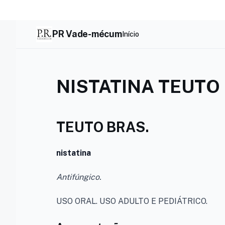
Skip
to
content
PR Vade-mécum
Início
NISTATINA TEUTO
TEUTO BRAS.
nistatina
Antifúngico.
USO ORAL. USO ADULTO E PEDIÁTRICO.