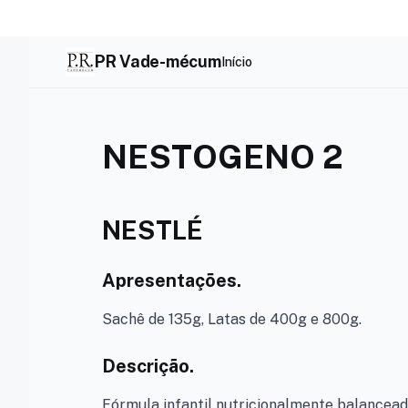
Skip
to
content
PR Vade-mécum
Início
NESTOGENO 2
NESTLÉ
Apresentações.
Sachê de 135g, Latas de 400g e 800g.
Descrição.
Fórmula infantil nutricionalmente balancea