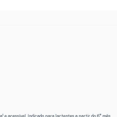
1
da
e acessível. Indicado para lactentes a partir do 6° mês,