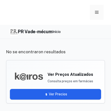
Skip
to
Menu
content
PR Vade-mécum
Início
No se encontraron resultados
Ver Preços Atualizados
Consulta preços em farmácias
Ver Precios