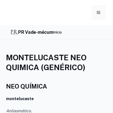
Skip
to
Menu
content
PR Vade-mécum
Início
MONTELUCASTE NEO
QUIMICA (GENÉRICO)
NEO QUÍMICA
montelucaste
Antiasmático.