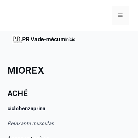
Skip
to
Menu
content
PR Vade-mécum
Início
MIOREX
ACHÉ
ciclobenzaprina
Relaxante muscular.