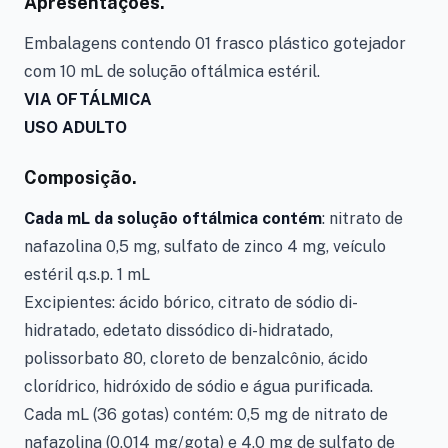
Apresentações.
Embalagens contendo 01 frasco plástico gotejador
com 10 mL de solução oftálmica estéril.
VIA OFTÁLMICA
USO ADULTO
Composição.
Cada mL da solução oftálmica contém
: nitrato de
nafazolina 0,5 mg, sulfato de zinco 4 mg, veículo
estéril q.s.p. 1 mL
Excipientes: ácido bórico, citrato de sódio di-
hidratado, edetato dissódico di-hidratado,
polissorbato 80, cloreto de benzalcônio, ácido
clorídrico, hidróxido de sódio e água purificada.
Cada mL (36 gotas) contém: 0,5 mg de nitrato de
nafazolina (0,014 mg/gota) e 4,0 mg de sulfato de