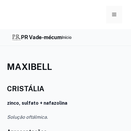
Skip
to
Menu
content
PR Vade-mécum
Início
MAXIBELL
CRISTÁLIA
zinco, sulfato + nafazolina
Solução oftálmica.