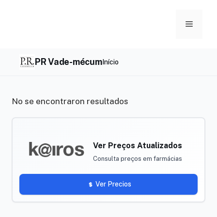
Skip
to
Menu
content
PR Vade-mécum
Início
No se encontraron resultados
Ver Preços Atualizados
Consulta preços em farmácias
Ver Precios