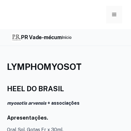
Skip
to
Menu
content
PR Vade-mécum
Início
LYMPHOMYOSOT
HEEL DO BRASIL
myosotis arvensis
+ associações
Apresentações.
Oral Sol. Gotas Fr x 30ml.