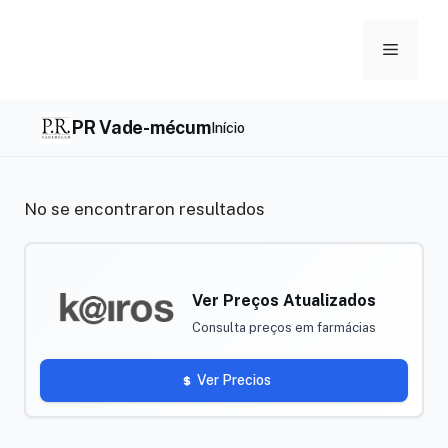
Skip
to
Menu
content
PR Vade-mécum
Início
No se encontraron resultados
Ver Preços Atualizados
Consulta preços em farmácias
Ver Precios