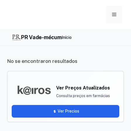
Skip
to
Menu
content
PR Vade-mécum
Início
No se encontraron resultados
Ver Preços Atualizados
Consulta preços em farmácias
Ver Precios