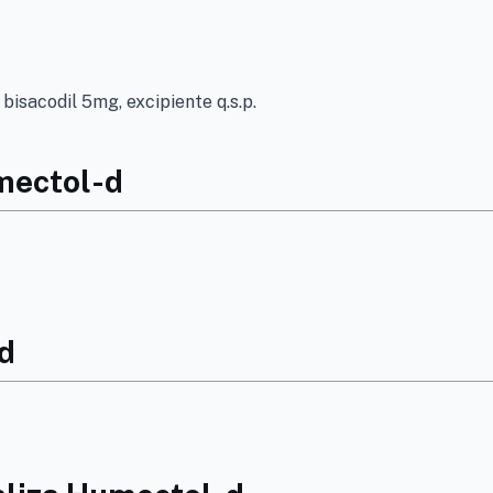
isacodil 5mg, excipiente q.s.p.
mectol-d
d