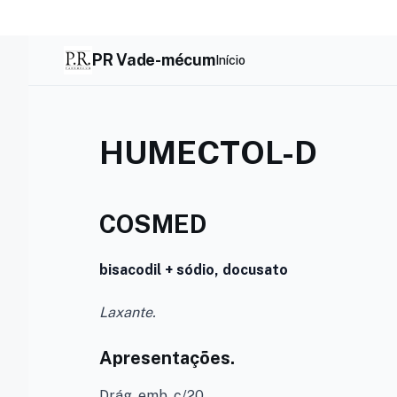
Skip
to
content
PR Vade-mécum
Início
HUMECTOL-D
COSMED
bisacodil + sódio, docusato
Laxante.
Apresentações.
Drág. emb. c/20.