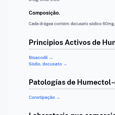
Composição.
Cada drágea contém: docusato sódico 60mg, b
Principios Activos de Hu
Bisacodil →
Sódio, docusato →
Patologías de Humectol-
Constipação →