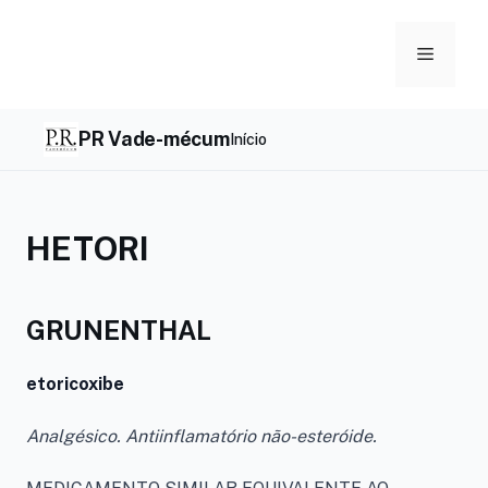
Skip
to
Menu
content
PR Vade-mécum
Início
HETORI
GRUNENTHAL
etoricoxibe
Analgésico. Antiinflamatório não-esteróide.