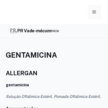
Skip
to
Menu
content
PR Vade-mécum
Início
GENTAMICINA
ALLERGAN
gentamicina
Solução Oftálmica Estéril. Pomada Oftálmica Estéril.