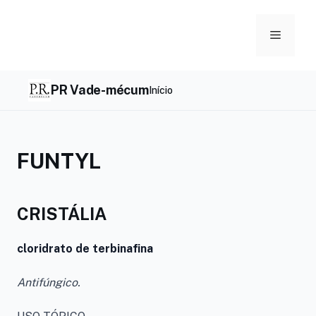
Skip
to
Menu
content
PR Vade-mécum
Início
FUNTYL
CRISTÁLIA
cloridrato de terbinafina
Antifúngico.