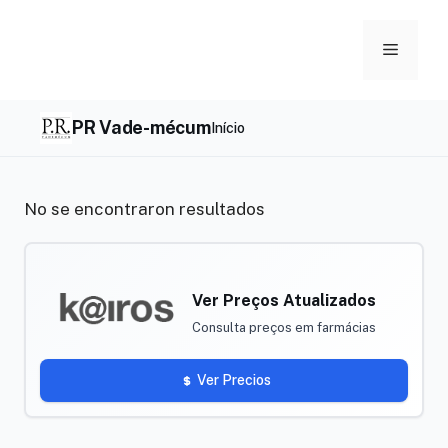
Skip
to
Menu
content
PR Vade-mécum
Início
No se encontraron resultados
Ver Preços Atualizados
Consulta preços em farmácias
Ver Precios