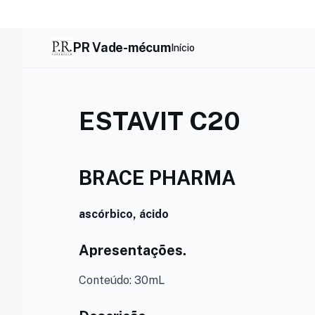
Skip
to
content
PR Vade-mécum
Início
ESTAVIT C20
BRACE PHARMA
ascórbico, ácido
Apresentações.
Conteúdo: 30mL