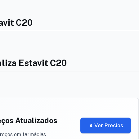
avit C20
liza Estavit C20
eços Atualizados
Ver Precios
preços em farmácias