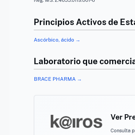
Reg. MS. 2.4655.0119.001-6
Principios Activos de Est
Ascórbico, ácido →
Laboratorio que comercia
BRACE PHARMA →
Ver Pr
Consulta 