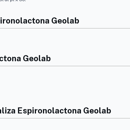
pironolactona Geolab
actona Geolab
aliza Espironolactona Geolab