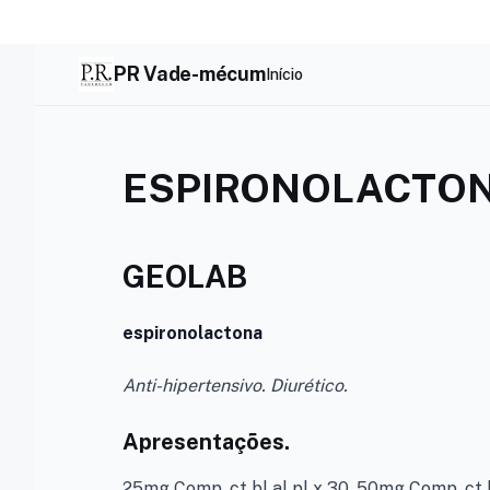
Skip
to
content
PR Vade-mécum
Início
ESPIRONOLACTON
GEOLAB
espironolactona
Anti-hipertensivo. Diurético.
Apresentações.
25mg Comp. ct bl al pl x 30. 50mg Comp. ct bl