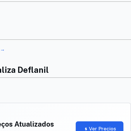
o →
liza Deflanil
eços Atualizados
Ver Precios