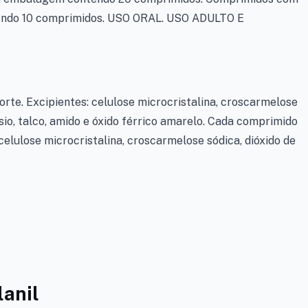
endo 10 comprimidos. USO ORAL. USO ADULTO E
te. Excipientes: celulose microcristalina, croscarmelose
ésio, talco, amido e óxido férrico amarelo. Cada comprimido
elulose microcristalina, croscarmelose sódica, dióxido de
lanil