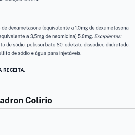
co de dexametasona (equivalente a 1,0mg de dexametasona
 (equivalente a 3,5mg de neomicina) 5,8mg.
Excipientes:
ato de sódio, polissorbato 80, edetato dissódico diidratado,
lfito de sódio e água para injetáveis.
 RECEITA.
adron Colirio