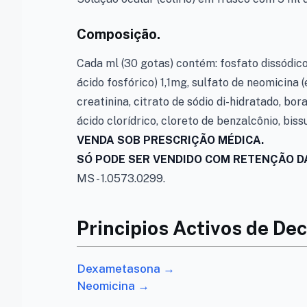
Composição.
Cada ml (30 gotas) contém: fosfato dissódi
ácido fosfórico) 1,1mg, sulfato de neomicina
creatinina, citrato de sódio di-hidratado, bor
ácido clorídrico, cloreto de benzalcônio, bissu
VENDA SOB PRESCRIÇÃO MÉDICA.
SÓ PODE SER VENDIDO COM RETENÇÃO DA
MS - 1.0573.0299.
Principios Activos de Dec
Dexametasona →
Neomicina →