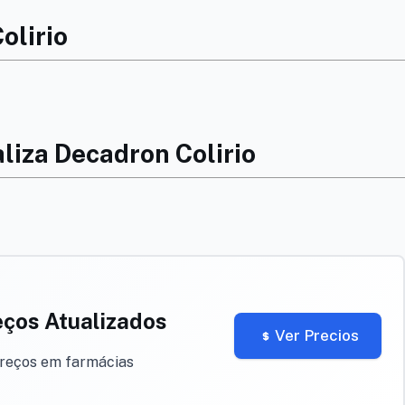
olirio
liza Decadron Colirio
eços Atualizados
Ver Precios
preços em farmácias