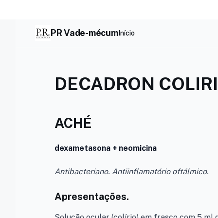
Skip
to
content
PR Vade-mécum
Início
DECADRON COLIR
ACHÉ
dexametasona + neomicina
Antibacteriano. Antiinflamatório oftálmico.
Apresentações.
Solução ocular (colírio) em frasco com 5 ml d