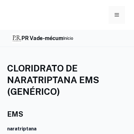
Skip
to
Menu
content
PR Vade-mécum
Início
CLORIDRATO DE
NARATRIPTANA EMS
(GENÉRICO)
EMS
naratriptana