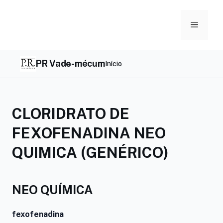
Skip
to
Menu
content
PR Vade-mécum
Início
CLORIDRATO DE
FEXOFENADINA NEO
QUIMICA (GENÉRICO)
NEO QUÍMICA
fexofenadina