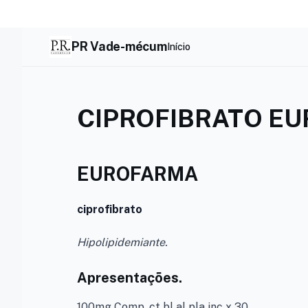
Skip
to
content
PR Vade-mécum
Início
CIPROFIBRATO EU
EUROFARMA
ciprofibrato
Hipolipidemiante.
Apresentações.
100mg Comp. ct bl al pla inc x 30.