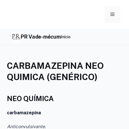
Skip
to
Menu
content
PR Vade-mécum
Início
CARBAMAZEPINA NEO
QUIMICA (GENÉRICO)
NEO QUÍMICA
carbamazepina
Anticonvulsivante.