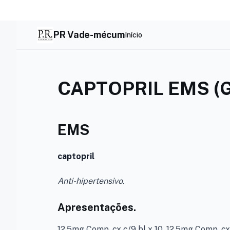
Skip
to
content
PR Vade-mécum
Início
CAPTOPRIL EMS (
EMS
captopril
Anti-hipertensivo.
Apresentações.
12.5mg Comp. cx c/9 bl x 10. 12.5mg Comp. cx