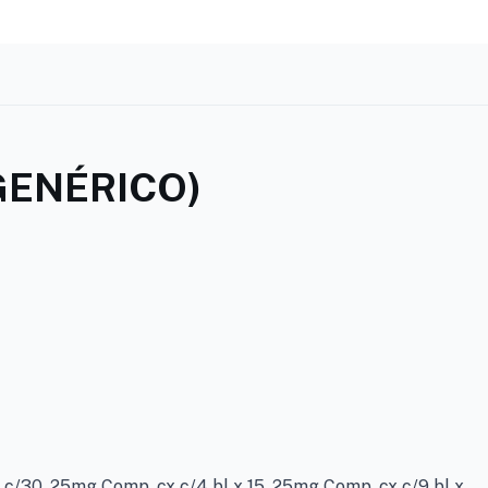
GENÉRICO)
 c/30. 25mg Comp. cx c/4 bl x 15. 25mg Comp. cx c/9 bl x