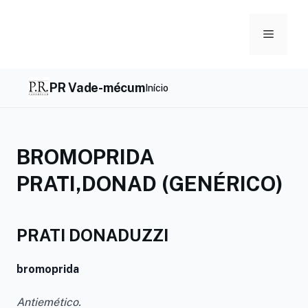
Skip
to
Menu
content
PR Vade-mécum
Início
BROMOPRIDA
PRATI,DONAD (GENÉRICO)
PRATI DONADUZZI
bromoprida
Antiemético.