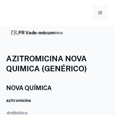
Skip
to
Menu
content
PR Vade-mécum
Início
AZITROMICINA NOVA
QUIMICA (GENÉRICO)
NOVA QUÍMICA
azitromicina
Antibiótico.