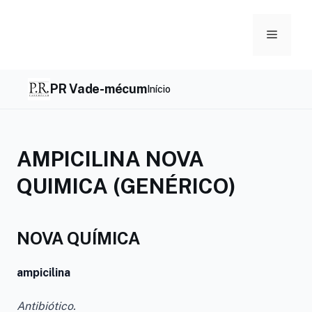
Skip
to
Menu
content
PR Vade-mécum
Início
AMPICILINA NOVA
QUIMICA (GENÉRICO)
NOVA QUÍMICA
ampicilina
Antibiótico.