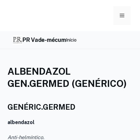
Skip
to
Menu
content
PR Vade-mécum
Início
ALBENDAZOL
GEN.GERMED (GENÉRICO)
GENÉRIC.GERMED
albendazol
Anti-helmíntico.