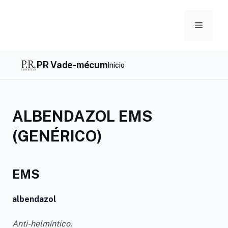
Skip
to
Menu
content
PR Vade-mécum
Início
ALBENDAZOL EMS
(GENÉRICO)
EMS
albendazol
Anti-helmíntico.