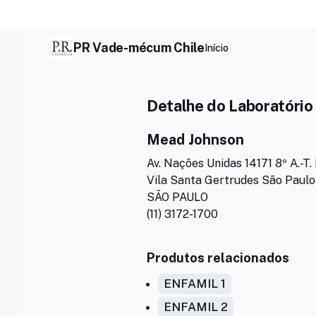
Skip
to
content
PR Vade-mécum Chile
Início
Detalhe do Laboratório
Mead Johnson
Av. Nações Unidas 14171 8º A.-T
Vila Santa Gertrudes São Paulo
SÃO PAULO
(11) 3172-1700
Produtos relacionados
ENFAMIL 1
ENFAMIL 2